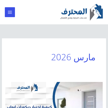
خطي
لى
لمحتوى
مارس 2026
كيفية
اختيار
ديكورات
ابواب