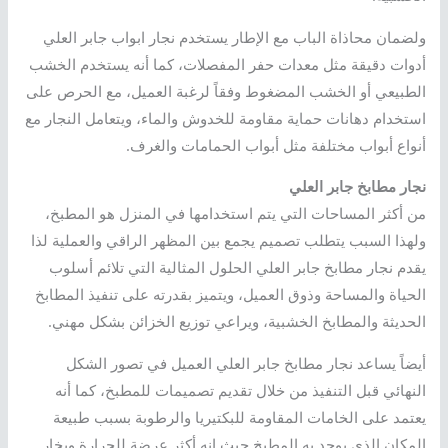
ولضمان محاذاة الباب مع الإطار يستخدم نجار ابواب جابر العلي
أدوات دقيقة مثل معدات حفر المفصلات، كما أنه يستخدم الخشب
الطبيعي أو الخشب المضغوط وفقاً لرغبة العميل، مع الحرص على
استخدام دهانات حماية مقاومة للخدوش والماء، ويتعامل النجار مع
أنواع أبواب مختلفة مثل أبواب الحمامات والغرف.
نجار مطابخ جابر العلي
من أكثر المساحات التي يتم استخدامها في المنزل هو المطبخ،
ولهذا السبب يتطلب تصميم يجمع بين المظهر الراقي والعملية لذا
يقدم نجار مطابخ جابر العلي الحلول المثالية التي تلائم أسلوب
الحياة والمساحة وذوق العميل، ويتميز بقدرته على تنفيذ المطابخ
الحديثة والمطابخ الخشبية، ويراعي توزيع الخزائن بشكل مهني.
أيضاً يساعد نجار مطابخ جابر العلي العميل في تصور الشكل
النهائي قبل التنفيذ من خلال تقديم تصميمات للمطبخ، كما أنه
يعتمد على الخامات المقاومة للبكتيريا والرطوبة بسبب طبيعة
المكان الذي يوجد به المطبخ حيث إنه أكثر عرضة للحرارة وبخار