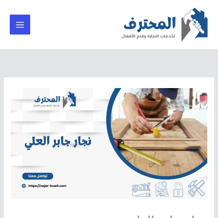
خطي
لى
لمحتوى