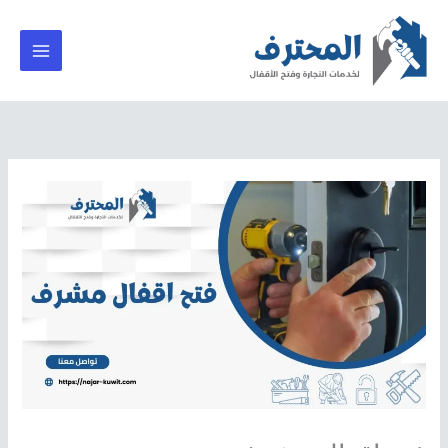
خطي
لى
لمحتوى