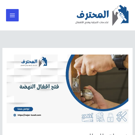
خطي
لى
لمحتوى