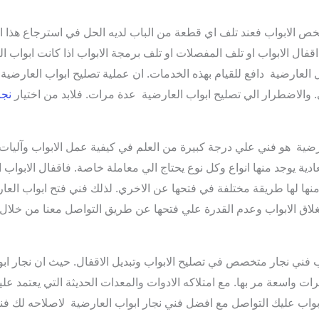
تخص الابواب فعند تلف اي قطعة من الباب لديه الحل في استرجاع هذا 
قفال الابواب او تلف المفصلات او تلف برمجة الابواب اذا كانت ابواب ا
ل العارضية دافع للقيام بهذه الخدمات. ان عملية تصليح ابواب العارضية 
 والاضطرار الي تصليح ابواب العارضية عدة مرات. فلابد من اختيار
نجا
ية هو فني علي درجة كبيرة من العلم في كيفية عمل الابواب وآليات ف
ية يوجد منها انواع وكل نوع يحتاج الي معاملة خاصة. فاقفال الابواب
 منها لها طريقة مختلفة في فتحها عن الاخري. لذلك فني فتح ابواب ا
 انغلاق الابواب وعدم القدرة علي فتحها عن طريق التواصل معنا من خلا
ب فني نجار متخصص في تصليح الابواب وتبديل الاقفال. حيث ان نجار ا
رات واسعة مر بها. مع امتلاكه الادوات والمعدات الحديثة التي يعتمد عليه
واب عليك التواصل مع افضل فني نجار ابواب العارضية لاصلاحه لك فن