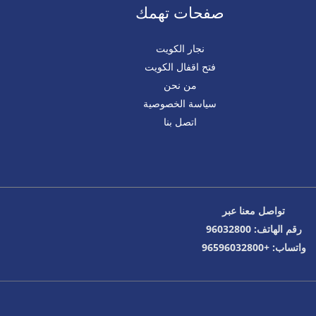
صفحات تهمك
نجار الكويت
فتح اقفال الكويت
من نحن
سياسة الخصوصية
اتصل بنا
تواصل معنا عبر
رقم الهاتف: 96032800
واتساب: +96596032800