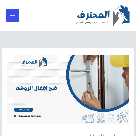
خطي
لى
لمحتوى