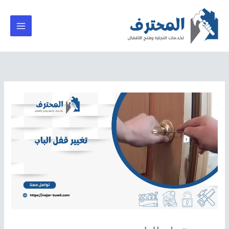
خطي
لى
لمحتوى