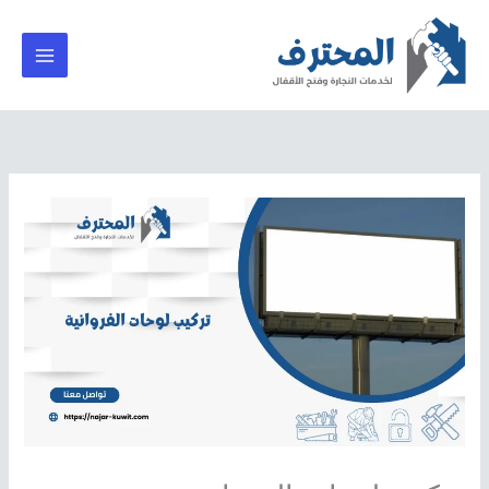
خطي
لى
لمحتوى