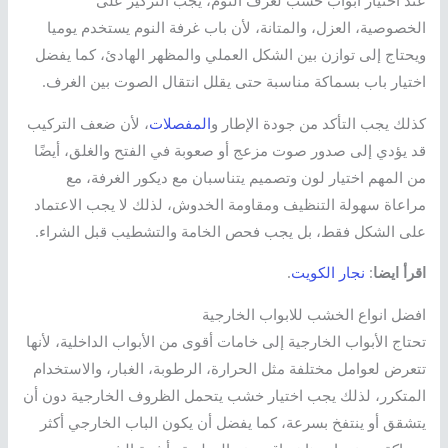
عند اختيار أبواب خشب لغرف النوم، يجب التركيز على
الخصوصية، العزل، والمتانة، لأن باب غرفة النوم يستخدم يوميا
ويحتاج إلى توازن بين الشكل العملي والمظهر الهادئ، كما يفضل
اختيار باب بسماكة مناسبة حتى يقلل انتقال الصوت بين الغرف.
كذلك يجب التأكد من جودة الإطار و
المفصلات
، لأن ضعف التركيب
قد يؤدي إلى صدور صوت مزعج أو صعوبة في الفتح والغلق، أيضًا
من المهم اختيار لون وتصميم يتناسبان مع ديكور الغرفة، مع
مراعاة سهولة التنظيف ومقاومة الخدوش، لذلك لا يجب الاعتماد
على الشكل فقط، بل يجب فحص الخامة والتشطيب قبل الشراء.
اقرأ ايضا
:
نجار الكويت
.
افضل انواع الخشب للابواب الخارجية
تحتاج الأبواب الخارجية إلى خامات أقوى من الأبواب الداخلية، لأنها
تتعرض لعوامل مختلفة مثل الحرارة، الرطوبة، الغبار، والاستخدام
المتكرر، لذلك يجب اختيار خشب يتحمل الظروف الخارجية دون أن
يتشقق أو ينتفخ بسرعة، كما يفضل أن يكون الباب الخارجي أكثر