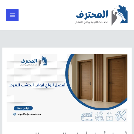
خطي
لى
لمحتوى